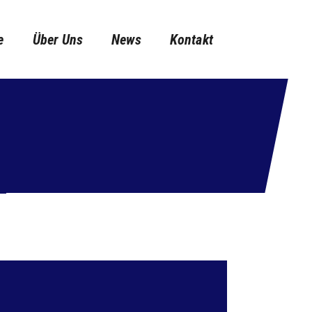
e
Über Uns
News
Kontakt
contec