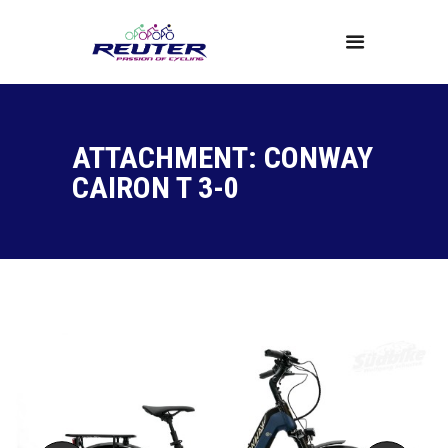
Home
ATTACHMENT: CONWAY
Produkte
CAIRON T 3-0
Service
Über Uns
News
Kontakt