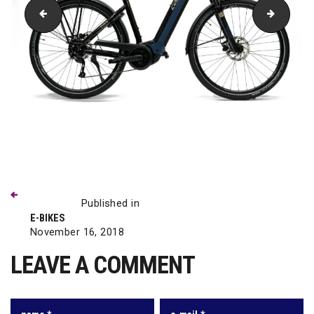
CONWAY Cairon T 2 0
CONWAY 
Previous
Beitragsnavigation
post:
Published in
E-BIKES
November 16, 2018
LEAVE A COMMENT