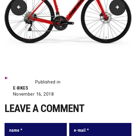
eBig Nine 400 blaugrün sw 93499
ePower 
Previous
Beitragsnavigation
post:
Published in
E-BIKES
November 16, 2018
LEAVE A COMMENT