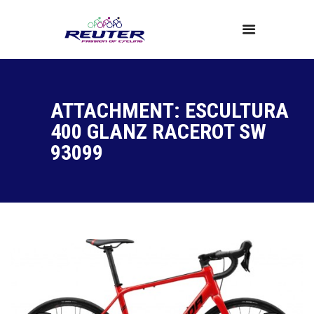
Home
ATTACHMENT: ESCULTURA
Produkte
400 GLANZ RACEROT SW
Service
93099
Über Uns
News
Kontakt