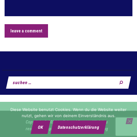
Suchen
nach:
Diese Website benutzt Cookies. Wenn du die Website weiter
nutzt, gehen wir von deinem Einverständnis aus.
Copyright © 2026 by Fahrrad Reuter. All rights
OK
Datenschutzerklärung
reserved •
Impressum & Datenschutzerklärung