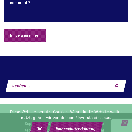
Suchen
nach:
Diese Website benutzt Cookies. Wenn du die Website weiter
nutzt, gehen wir von deinem Einverständnis aus.
Copyright © 2026 by Fahrrad Reuter. All rights
OK
Datenschutzerklärung
reserved •
Impressum & Datenschutzerklärung