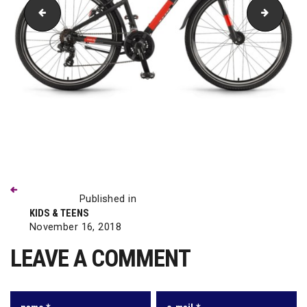
Rage 26-21G. glanz platinumblau limegrün
Winora 
Previous
Beitragsnavigation
post:
Published in
KIDS & TEENS
November 16, 2018
LEAVE A COMMENT