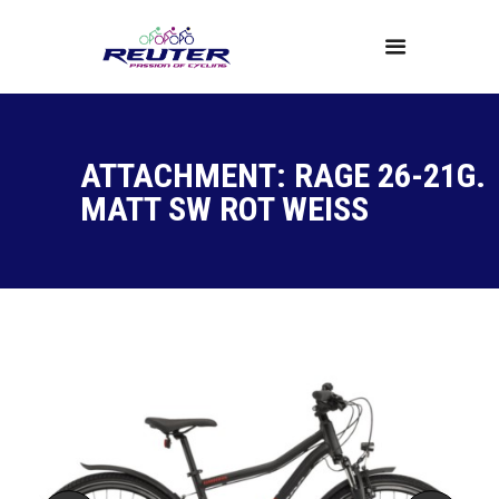
Home
ATTACHMENT: RAGE 26-21G.
Produkte
MATT SW ROT WEISS
Service
Über Uns
News
Kontakt