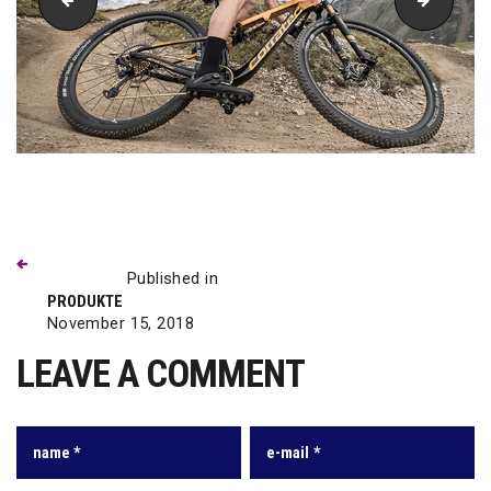
Fahrrad-reuter-lapierre
reuter-l
Previous
Beitragsnavigation
post:
Published in
PRODUKTE
November 15, 2018
LEAVE A COMMENT